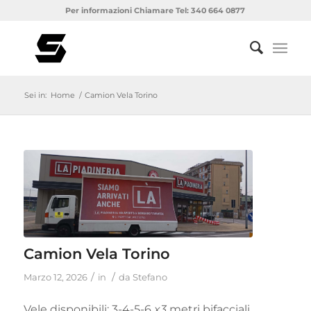
Per informazioni Chiamare Tel: 340 664 0877
Sei in:
Home
/
Camion Vela Torino
Camion Vela Torino
/
/
Marzo 12, 2026
in
da
Stefano
Vele disponibili: 3-4-5-6
x3
metri bifacciali