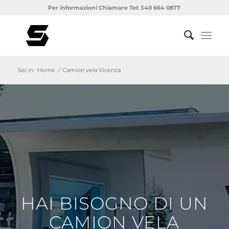
Per informazioni Chiamare Tel: 340 664 0877
Sei in:
Home
/
Camion vela Vicenza
HAI BISOGNO DI UN
CAMION VELA