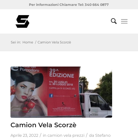
Per informazioni Chiamare Tel: 340 664 0877
Sei in:
Home
/
Camion Vela Scorzè
Camion Vela Scorzè
/
/
Aprile 23, 2022
in
camion vela prezzi
da
Stefano