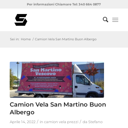
Per informazioni Chiamare Tel: 340 664 0877
Sei in:
Home
/
Camion Vela San Martino Buon Albergo
Camion Vela San Martino Buon
Albergo
/
/
Aprile 14, 2022
in
camion vela prezzi
da
Stefano