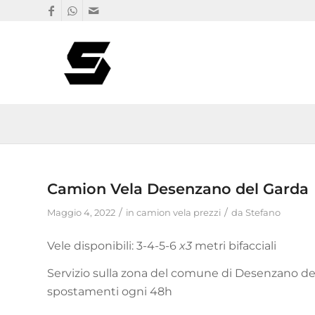
Camion Vela Desenzano del Garda
/
/
Maggio 4, 2022
in
camion vela prezzi
da
Stefano
Vele disponibili: 3-4-5-6
x3
metri bifacciali
Servizio sulla zona del comune di Desenzano del 
spostamenti ogni 48h