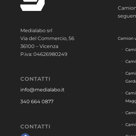
Camion 
seguent
Medialabo srl
Via del Commercio, 56
Camion v
36100 – Vicenza
Cami
P.iva: 04626980249
Cami
Cami
CONTATTI
Gard
info@medialabo.it
Cami
Magg
340 664 0877
Cami
Camio
CONTATTI