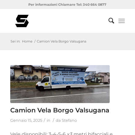
Per informazioni Chiamare Tel: 340 664 0877
Sei in:
Home
/
Camion Vela Borgo Valsugana
Camion Vela Borgo Valsugana
/
/
Gennaio 15, 2025
in
da
Stefano
Vele disponibili: 3-4-5-6
x3
metri bifacciali e