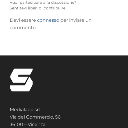
Vuoi partecipare alla discussione?
Sentitevi liberi di contribuire!
Devi essere
connesso
per inviare un
commento.
Medialabo srl
Via del Commercio, 56
36100 – Vicenza