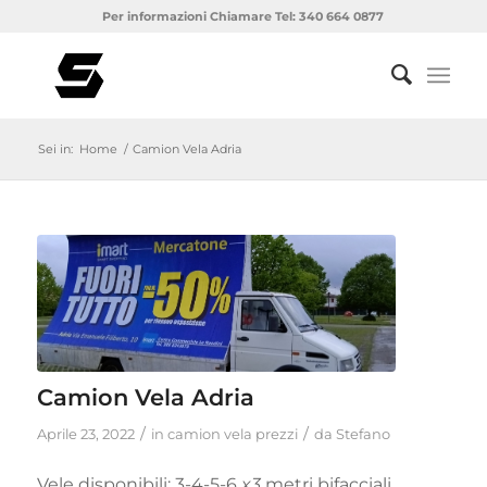
Per informazioni Chiamare Tel: 340 664 0877
Sei in:
Home
/
Camion Vela Adria
Camion Vela Adria
/
/
Aprile 23, 2022
in
camion vela prezzi
da
Stefano
Vele disponibili: 3-4-5-6
x3
metri bifacciali